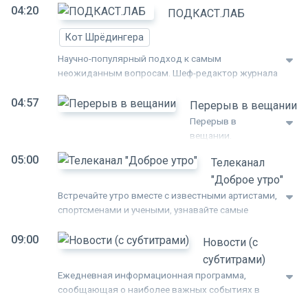
04:20
доказательная медицина может помочь
ПОДКАСТ.ЛАБ
свежей информацией,
человеку сохранить и приумножить здоровый
поступившей от
Кот Шрёдингера
дух в здоровом теле.
собственных
корреспондентов и по
Научно-популярный подход к самым
каналам
неожиданным вопросам. Шеф-редактор журнала
информагентств.
"Кот Шредингера" Григорий Тарасевич и его гости
04:57
ответят на ключевые вопросы про науку. Кто
Перерыв в вещании
такие кошки на самом деле? Почему считается
Перерыв в
что это не мы их приручили, а они нас? Какой
вещании.
договор скрепил отношения древних людей и
05:00
кошек? Эволюционировали ли кошки от своих
Телеканал
предков, или просто научились себя вести так,
"Доброе утро"
как нравится человеку? Что такое время жизни,
Встречайте утро вместе с известными артистами,
как оно ощущается в юности и взрослом
спортсменами и учеными, узнавайте самые
возрасте, и насколько можно увеличить
важные и интересные новости, учитесь готовить
биологический возраст человека? Что такое
09:00
вкусную еду и набирайтесь опыта в самых
Новости (с
суррогатное материнство с точки зрения этики и
неожиданных областях!
субтитрами)
философии?
Ежедневная информационная программа,
сообщающая о наиболее важных событиях в
стране и мире. Первый канал оперативно и