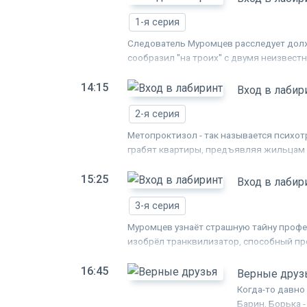
1-я серия
Следователь Муромцев расследует долж
сообразил "на троих" с двумя неизвестн
оружия. Оказалось, ему в спиртное по
14:15
Вход в лабир
2-я серия
Метопроктизол - так называется психот
грабят квартиры, предъявляя жильцам 
пытается понять, как бандиты связаны
15:25
Вход в лабир
3-я серия
Муромцев узнаёт страшную тайну профе
изобрёл транквилизатор, способный п
Лыжина от работы, а сам передал препа
16:45
Верные друз
Когда-то давно
Барин, Борька 