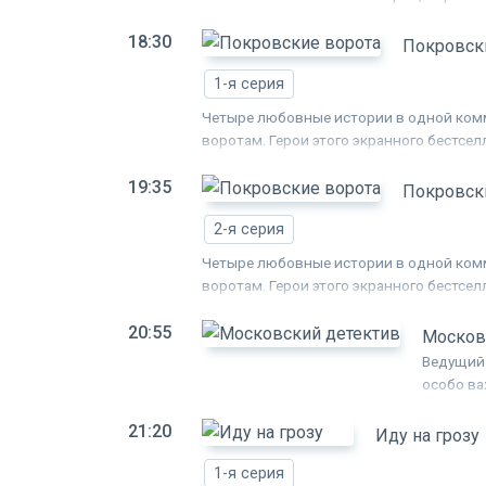
московским хи
18:30
Васька - акаде
Покровск
высоток столиц
1-я серия
отправляются в
оказывается ос
Четыре любовные истории в одной комм
женщину.
воротам. Герои этого экранного бестсел
равнодушные москвичи конца 50-х годо
19:35
Зорина "Хохловский переулок".
Покровск
2-я серия
Четыре любовные истории в одной комм
воротам. Герои этого экранного бестсел
равнодушные москвичи конца 50-х годо
20:55
Зорина "Хохловский переулок".
Москов
Ведущий 
особо в
он воссо
21:20
Москвы. 
Иду на грозу
как сюж
1-я серия