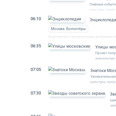
Главные событи
культура, спорт
06:10
Энциклопеди
Москва. Волонтёры
Знакомство с интересными жителями г
06:35
Улицы мо
Проект погр
уникальную 
которые там
07:05
местным жит
Знатоки Мо
зрители узн
Увлекательная 
город храни
культуре, гео
Олешко пригла
07:30
Зв
Цик
звё
под