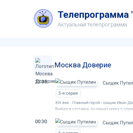
Телепрограмма "
Актуальная телепрограмма
Москва Доверие
23:35
Сыщик Пути
5-я серия
XIX век... Главный герой - сыщик Иван
Выйдя в отставку, он пишет книгу о слу
В каждом рассказе Путилина - подлинна
00:30
опасных поворотов, загадок, мистическ
Сыщик Пути
неожиданна.