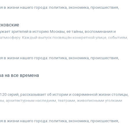
я в жизни нашего города: политика, экономика, происшествия,
.
сковские
ужает зрителей в историю Москвы, её тайны, воспоминания и
атмосферу. Каждый выпуск посвящён конкретной улице, событиям,
 происходили, а также фактам, которые могут быть неизвестны даж
елям. На прогулке с ведущим проекта, актёром Андреем Соколовым
ают, что скрывается за привычными названиями и фасадами, и как
я в жизни нашего города: политика, экономика, происшествия,
т свою историю.
.
а на все времена
120 серий, рассказывает об истории и современной жизни столицы,
ы, архитектурным наследием, театрами, живописными уголками
я в жизни нашего города: политика, экономика, происшествия,
.