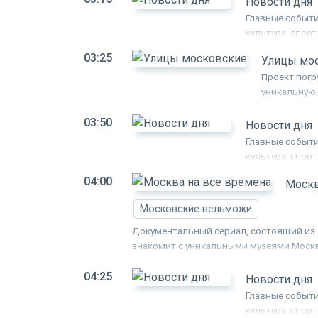
Новости дня
неожиданна.
Главные событи
культура, спорт
03:25
Улицы мо
Проект погр
уникальную 
которые там
03:50
местным жит
Новости дня
зрители узн
Главные событи
город храни
культура, спорт
04:00
Москв
Московские вельможи
Документальный сериал, состоящий из 
знакомит с уникальными музеями Москв
города.
04:25
Новости дня
Главные событи
культура, спорт