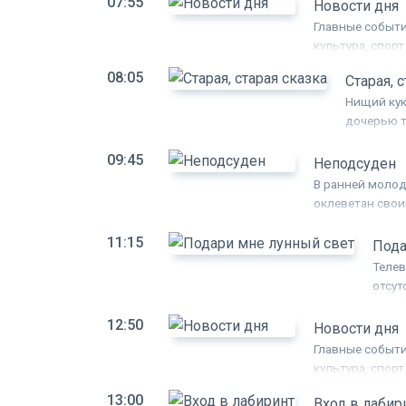
07:55
кин
Новости дня
кин
Главные событи
оку
культура, спорт
08:05
Старая, 
Нищий кук
дочерью т
оживают и
09:45
сами разы
Неподсуден
огниво. П
В ранней молод
"Свинопас"
оклеветан сво
наговору и рас
11:15
и воспитывает 
Пода
пассажирами ла
Телев
что пришло вре
отсут
жене,
12:50
устро
Новости дня
Ревно
Главные событи
прожи
культура, спорт
перип
13:00
Вход в лабир