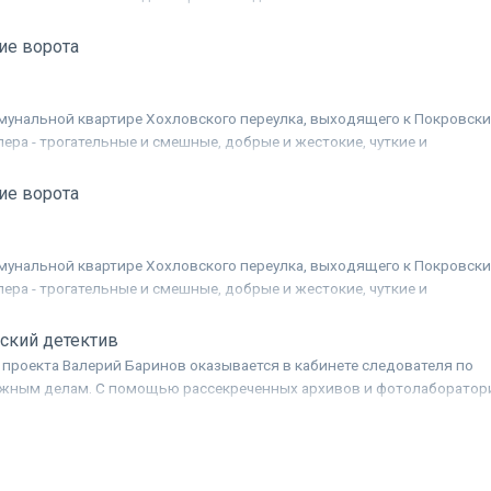
рургом Чижовым, Сашка - профессором-животноводом Лапиным,
миком архитектуры Нестратовым, работающим на строительстве пер
ие ворота
ы. Вспомнив данное когда-то друг другу обещание, верные друзья
 плавание по реке на бревенчатом плоту. Для Лапина путешествие
обенно счастливым: он встречает давно любимую и любящую его
унальной квартире Хохловского переулка, выходящего к Покровск
лера - трогательные и смешные, добрые и жестокие, чуткие и
в. Лирическая ретро-комедия по автобиографической повести Леон
ие ворота
унальной квартире Хохловского переулка, выходящего к Покровск
лера - трогательные и смешные, добрые и жестокие, чуткие и
в. Лирическая ретро-комедия по автобиографической повести Леон
ский детектив
проекта Валерий Баринов оказывается в кабинете следователя по
ажным делам. С помощью рассекреченных архивов и фотолаборатор
здаёт этапы расследования самых громких преступлений советской
Каждое уголовное дело становится отдельной серией, захватывающ
ет любимого фильма.