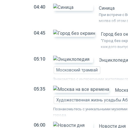
04:40
Синица
При встрече с 
молва об этом 
посмотреть на т
04:45
Город без о
"Город без ок
каждого выпус
вспоминает го
05:10
с ним росла М
Энциклопеди
чужие тайны.
Московский трамвай
Знакомство с интересными жителями г
05:35
Москв
Художественная жизнь усадьбы А
Познакомьтесь с уникальными музеями
города.
06:00
Новости дня