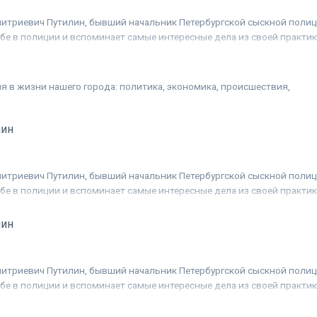
 Дмитриевич Путилин, бывший начальник Петербургской сыскной полиц
жбе в полиции и вспоминает самые интересные дела из своей практик
я история таинственного преступления. В ходе расследований мног
их совпадений и курьезов, а финальная разгадка всегда остроумна и
я в жизни нашего города: политика, экономика, происшествия,
.
лин
 Дмитриевич Путилин, бывший начальник Петербургской сыскной полиц
жбе в полиции и вспоминает самые интересные дела из своей практик
я история таинственного преступления. В ходе расследований мног
их совпадений и курьезов, а финальная разгадка всегда остроумна и
лин
 Дмитриевич Путилин, бывший начальник Петербургской сыскной полиц
жбе в полиции и вспоминает самые интересные дела из своей практик
я история таинственного преступления. В ходе расследований мног
их совпадений и курьезов, а финальная разгадка всегда остроумна и