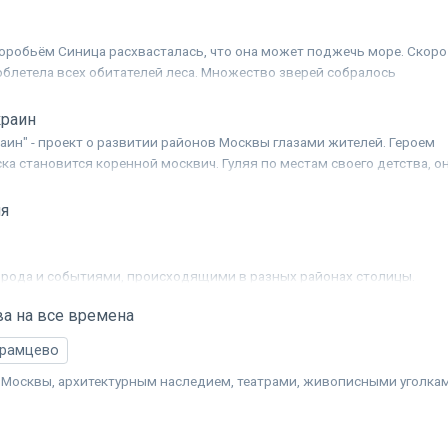
Воробьём Синица расхвасталась, что она может поджечь море. Скоро
облетела всех обитателей леса. Множество зверей собралось
о, как Синица будет поджигать море...
краин
раин" - проект о развитии районов Москвы глазами жителей. Героем
ка становится коренной москвич. Гуляя по местам своего детства, о
родской быт, местные традиции и своих соседей. Мы видим, как вме
осква. И как спустя десятки лет город бережно хранит свою историю
я
орода и событиями, происходящими в разных районах столицы.
а на все времена
брамцево
 Москвы, архитектурным наследием, театрами, живописными уголка