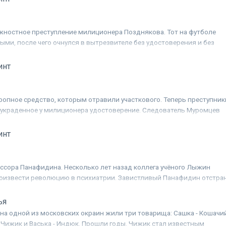
ностное преступление милиционера Позднякова. Тот на футболе
ыми, после чего очнулся в вытрезвителе без удостоверения и без
дмешали неизвестный транквилизатор.
инт
ропное средство, которым отравили участкового. Теперь преступник
украденное у милиционера удостоверение. Следователь Муромцев
 с законопослушным профессором Панафидиным...
инт
ссора Панафидина. Несколько лет назад коллега учёного Лыжин
роизвести революцию в психиатрии. Завистливый Панафидин отстра
рат бандитам...
ья
 на одной из московских окраин жили три товарища: Сашка - Кошачи
- Чижик и Васька - Индюк. Прошли годы. Чижик стал известным