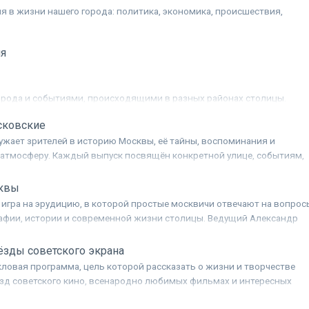
я в жизни нашего города: политика, экономика, происшествия,
.
я
орода и событиями, происходящими в разных районах столицы.
сковские
ужает зрителей в историю Москвы, её тайны, воспоминания и
атмосферу. Каждый выпуск посвящён конкретной улице, событиям,
 происходили, а также фактам, которые могут быть неизвестны даж
елям. На прогулке с ведущим проекта, актёром Андреем Соколовым
сквы
ают, что скрывается за привычными названиями и фасадами, и как
игра на эрудицию, в которой простые москвичи отвечают на вопрос
т свою историю.
графии, истории и современной жизни столицы. Ведущий Александр
шает телезрителей проверить свои знания вместе со знатоками.
ёзды советского экрана
ловая программа, цель которой рассказать о жизни и творчестве
зд советского кино, всенародно любимых фильмах и интересных
робностях отечественного кинопроизводства. Расцвет советского