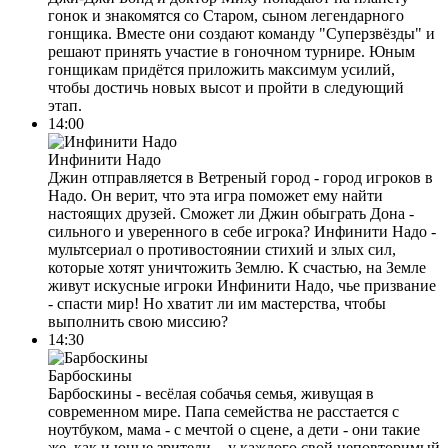
гонок и знакомятся со Старом, сыном легендарного
гонщика. Вместе они создают команду "Суперзвёзды" и
решают принять участие в гоночном турнире. Юным
гонщикам придётся приложить максимум усилий,
чтобы достичь новых высот и пройти в следующий
этап.
14:00
Инфинити Надо
Джин отправляется в Ветреный город - город игроков в
Надо. Он верит, что эта игра поможет ему найти
настоящих друзей. Сможет ли Джин обыграть Дона -
сильного и уверенного в себе игрока? Инфинити Надо -
мультсериал о противостоянии стихий и злых сил,
которые хотят уничтожить Землю. К счастью, на Земле
живут искусные игроки Инфинити Надо, чье призвание
- спасти мир! Но хватит ли им мастерства, чтобы
выполнить свою миссию?
14:30
Барбоскины
Барбоскины - весёлая собачья семья, живущая в
современном мире. Папа семейства не расстается с
ноутбуком, мама - с мечтой о сцене, а дети - они такие
же, как и юные зрители, - у каждого свой неповторимый