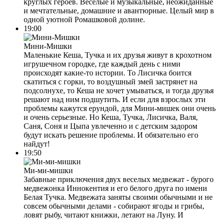
круглых героев. Весёлые и музыкальные, неожиданные
и мечтательные, домашние и авантюрные. Целый мир в
одной уютной Ромашковой долине.
19:00
Мини-Мишки
Маленькие Кеша, Тучка и их друзья живут в крохотном
игрушечном городке, где каждый день с ними
происходят какие-то истории. То Лисичка боится
скатиться с горки, то воздушный змей застрянет на
подсолнухе, то Кеша не хочет умываться, и тогда друзья
решают над ним подшутить. И если для взрослых эти
проблемы кажутся ерундой, для Мини-мишек они очень
и очень серьезные. Но Кеша, Тучка, Лисичка, Валя,
Саня, Соня и Цыпа увлеченно и с детским задором
будут искать решение проблемы. И обязательно его
найдут!
19:50
Ми-ми-мишки
Забавные приключения двух веселых медвежат - бурого
медвежонка Иннокентия и его белого друга по имени
Белая Тучка. Медвежата заняты своими обычными и не
совсем обычными делами - собирают ягоды и грибы,
ловят рыбу, читают книжки, летают на Луну. И