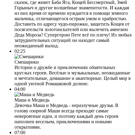
сказок, где живет Баба Яга, Кощей Бессмертный, Змей
Горыныч и другие волшебные знаменитости. И каждая
из них время от времени нуждается в помощи земного
мальчика, отличающегося острым умом и храбростью.
Доставить по адресу чудо-пирожки, защитить Кощея от
посягательств золотоискателей или вылечить амнезию
Деда Мороза? Супергерою Пете всё по плечу! Из любых
затруднительных ситуаций он находит самый
неожиданный выход.
02:25
Смешарики
Истории о дружбе и приключениях обаятельных
круглых героев. Весёлые и музыкальные, неожиданные
и мечтательные, домашние и авантюрные. Целый мир в
одной уютной Ромашковой долине.
04:00
Маша и Медведь
Девочка Маша и Медведь - неразлучные друзья. В
голову озорной Маши всегда приходят самые
невероятные идеи, и поэтому каждый день героев
наполнен весельем, приключениями и новыми
открытиями.
07:00