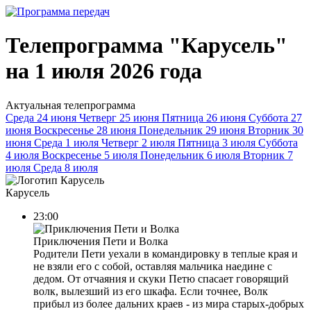
Телепрограмма "Карусель"
на 1 июля 2026 года
Актуальная телепрограмма
Среда
24 июня
Четверг
25 июня
Пятница
26 июня
Суббота
27
июня
Воскресенье
28 июня
Понедельник
29 июня
Вторник
30
июня
Среда
1 июля
Четверг
2 июля
Пятница
3 июля
Суббота
4 июля
Воскресенье
5 июля
Понедельник
6 июля
Вторник
7
июля
Среда
8 июля
Карусель
23:00
Приключения Пети и Волка
Родители Пети уехали в командировку в теплые края и
не взяли его с собой, оставляя мальчика наедине с
дедом. От отчаяния и скуки Петю спасает говорящий
волк, вылезший из его шкафа. Если точнее, Волк
прибыл из более дальних краев - из мира старых-добрых