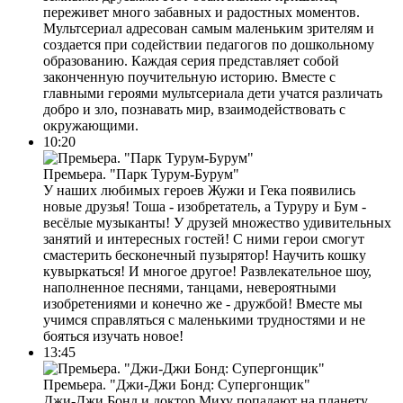
переживет много забавных и радостных моментов.
Мультсериал адресован самым маленьким зрителям и
создается при содействии педагогов по дошкольному
образованию. Каждая серия представляет собой
законченную поучительную историю. Вместе с
главными героями мультсериала дети учатся различать
добро и зло, познавать мир, взаимодействовать с
окружающими.
10:20
Премьера. "Парк Турум-Бурум"
У наших любимых героев Жужи и Гека появились
новые друзья! Тоша - изобретатель, а Туруру и Бум -
весёлые музыканты! У друзей множество удивительных
занятий и интересных гостей! С ними герои смогут
смастерить бесконечный пузырятор! Научить кошку
кувыркаться! И многое другое! Развлекательное шоу,
наполненное песнями, танцами, невероятными
изобретениями и конечно же - дружбой! Вместе мы
учимся справляться с маленькими трудностями и не
бояться изучать новое!
13:45
Премьера. "Джи-Джи Бонд: Супергонщик"
Джи-Джи Бонд и доктор Миху попадают на планету