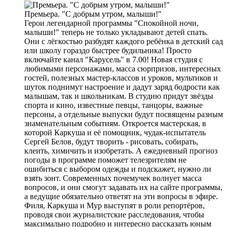
Премьера. "С добрым утром, малыши!"
Герои легендарной программы "Спокойной ночи,
малыши!" теперь не только укладывают детей спать.
Они с лёгкостью разбудят каждого ребёнка в детский сад
или школу гораздо быстрее будильника! Просто
включайте канал "Карусель" в 7.00! Новая студия с
любимыми персонажами, масса сюрпризов, интересных
гостей, полезных мастер-классов и уроков, мультиков и
шуток поднимут настроение и дадут заряд бодрости как
малышам, так и школьникам. В студию придут звёзды
спорта и кино, известные певцы, танцоры, важные
персоны, а отдельные выпуски будут посвящены разным
знаменательным событиям. Откроется мастерская, в
которой Каркуша и её помощник, чудак-испытатель
Сергей Белов, будут творить - рисовать, собирать,
клеить, химичить и изобретать. А ежедневный прогноз
погоды в программе поможет телезрителям не
ошибиться с выбором одежды и подскажет, нужно ли
взять зонт. Современных почемучек волнует масса
вопросов, и они смогут задавать их на сайте программы,
а ведущие обязательно ответят на эти вопросы в эфире.
Филя, Каркуша и Мур выступят в роли репортёров,
проводя свои журналистские расследования, чтобы
максимально подробно и интересно рассказать юным