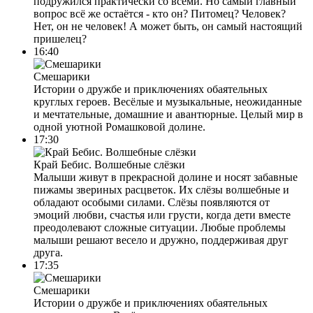
подружился практически со всеми. Но самый главный
вопрос всё же остаётся - кто он? Питомец? Человек?
Нет, он не человек! А может быть, он самый настоящий
пришелец?
16:40
Смешарики
Истории о дружбе и приключениях обаятельных
круглых героев. Весёлые и музыкальные, неожиданные
и мечтательные, домашние и авантюрные. Целый мир в
одной уютной Ромашковой долине.
17:30
Край Бебис. Волшебные слёзки
Малыши живут в прекрасной долине и носят забавные
пижамы звериных расцветок. Их слёзы волшебные и
обладают особыми силами. Слёзы появляются от
эмоций любви, счастья или грусти, когда дети вместе
преодолевают сложные ситуации. Любые проблемы
малыши решают весело и дружно, поддерживая друг
друга.
17:35
Смешарики
Истории о дружбе и приключениях обаятельных