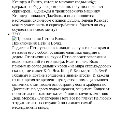
Ксандер и Ринго, которые мечтают когда-нибудь
одержать победу в соревновании, но у них пока нет
скричеров... Однажды в тренировочную машинку
Ксандера попадает Джейхок, и она становится
настоящим скричером с живой душой. Теперь Ксандер
может участвовать в скричер-баттлах. Удастся ли ему
осуществить свою мечту?
23:00
Приключения Пети и Волка
Родители Пети уехали в командировку в теплые края и
не взяли его с собой, оставляя мальчика наедине с
дедом. От отчаяния и скуки Петю спасает говорящий
волк, вылезший из его шкафа. Если точнее, Волк
прибыл из более дальних краев - из мира старых-добрых
сказок, где живет Баба Яга, Кощей Бессмертный, Змей
Горыныч и другие волшебные знаменитости. И каждая
из них время от времени нуждается в помощи земного
мальчика, отличающегося острым умом и храбростью.
Доставить по адресу чудо-пирожки, защитить Кощея от
посягательств золотоискателей или вылечить амнезию
Деда Мороза? Супергерою Пете всё по плечу! Из любых
затруднительных ситуаций он находит самый
неожиданный выход.