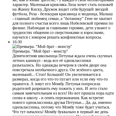
характер. Маленькая кривляка Лиза хочет стать похожей
на Жанну Киску, Дружок видит себя будущей звездой
футбола, Роза - белокурая красавица и модница, Малыш
- главный любимец семьи, а "ботанику" Гене не хватает
для полного счастья всего лишь Нобелевской премии по
физике. Наблюдая за главными героями, дети узнают о
трудностях общения со сверстниками и взрослыми,
научатся с юмором решать конфликтные вопросы.
16:30
Премьера. "Мой брат - монстр"
Девятилетняя школьница Петунья ждала очень скучных
летних каникул - ведь все её одноклассники
разъехались. Но однажды вечером в своём дворе она
повстречала необычного друга. Он зелёного цвета,
маленький... Стоп! Большой! Он увеличивается в
размерах, когда его что-то пугает или если ему что-то
нравится. А зовут его Момбу. Петунья попросила
родителей разрешить ему пожить у них. И лето стало
самым замечательным из всех! Но вот пришла пора идти
снова в школу - и опять переживания. Как встретят
нового одноклассника друзья Петуньи... Да, да, именно
одноклассника, потому что Момбу тоже будет учиться.
Что тут началось! Момбу буквально в первый же день