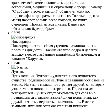
зрителям всё самое важное из мира истории,
астрономии, медицины и окружающей среды. Команда
"С добрым утром, малыши!" объявляет конкурс
видеоселфи в программе и на сайте. Тот, чье видео за
месяц наберёт больше всего голосов, получит
суперприз. Просыпайтесь с нами. Ваше утро
обязательно будет добрым!
07:35
Чик-зарядка
Чик-зарядка - это весёлая утренняя разминка, очень
полезная для детей. Начинайте утро бодро и делайте
зарядку вместе с забавным цыплёнком Лимончиком и
каналом "Карусель"!
07:40
Лунтик
Приключения Лунтика - удивительного пушистого
существа, родившегося на Луне и свалившегося с нее на
Землю. На Земле малыш повстречает друзей, от которых
узнает много нового и интересного. Перед глазами
телезрителей Лунтик будет открывать для себя мир,
познакомится с такими важнейшими понятиями, как:
дружба, счастье, верность, взаимопомощь. Вместе с
земными друзьями этот обаятельный пришелец