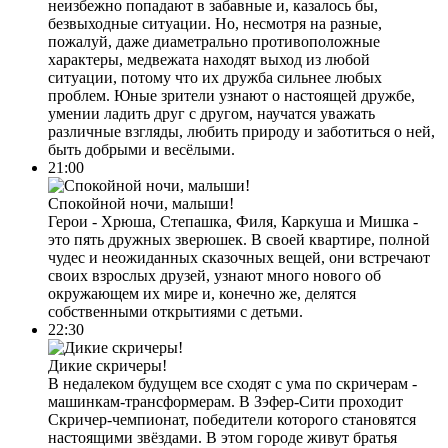
неизбежно попадают в забавные и, казалось бы,
безвыходные ситуации. Но, несмотря на разные,
пожалуй, даже диаметрально противоположные
характеры, медвежата находят выход из любой
ситуации, потому что их дружба сильнее любых
проблем. Юные зрители узнают о настоящей дружбе,
умении ладить друг с другом, научатся уважать
различные взгляды, любить природу и заботиться о ней,
быть добрыми и весёлыми.
21:00
Спокойной ночи, малыши!
Герои - Хрюша, Степашка, Филя, Каркуша и Мишка -
это пять дружных зверюшек. В своей квартире, полной
чудес и неожиданных сказочных вещей, они встречают
своих взрослых друзей, узнают много нового об
окружающем их мире и, конечно же, делятся
собственными открытиями с детьми.
22:30
Дикие скричеры!
В недалеком будущем все сходят с ума по скричерам -
машинкам-трансформерам. В Зэфер-Сити проходит
Скричер-чемпионат, победители которого становятся
настоящими звёздами. В этом городе живут братья