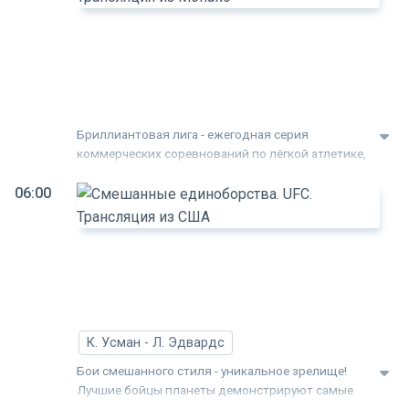
Б
л
Т
и
М
Бриллиантовая лига - ежегодная серия
коммерческих соревнований по лёгкой атлетике,
пришедшая на смену Золотой лиге. Эти лиги
06:00
организованы Международной Ассоциацией
С
Легкоатлетических Федераций
е
U
Т
и
С
К. Усман - Л. Эдвардс
Бои смешанного стиля - уникальное зрелище!
Лучшие бойцы планеты демонстрируют самые