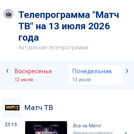
Телепрограмма "Матч
ТВ" на 13 июля 2026
года
Актуальная телепрограмма
‹
›
Воскресенье
Понедельник
В
12 июля
13 июля
1
Матч ТВ
23:15
Все на Матч!
Звезды российского