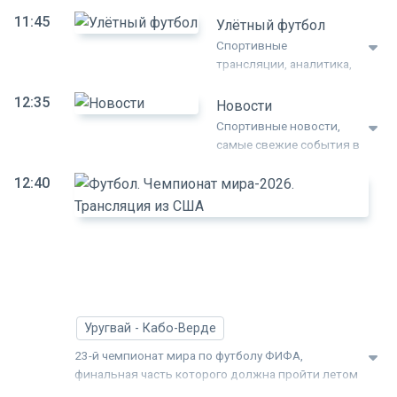
2026 года. Чемпионат пройдет в трех странах: в
11:45
США, Мексике и Канаде.
Улётный футбол
Спортивные
трансляции, аналитика,
видео, фото,
12:35
эксклюзивные
Новости
интервью, опросы.
Спортивные новости,
самые свежие события в
России и мире.
12:40
Оперативно и
Ф
достоверно мы
Ч
рассказываем о том, что
м
произошло в
Т
спортивной жизни,
и
знакомим со свежей
информацией.
С
Уругвай - Кабо-Верде
23-й чемпионат мира по футболу ФИФА,
финальная часть которого должна пройти летом
2026 года. Чемпионат пройдет в трех странах: в