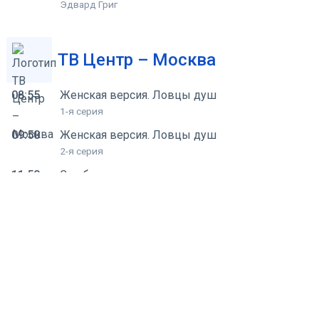
Эдвард Григ
ТВ Центр – Москва
08:55
Женская версия. Ловцы душ
1-я серия
09:50
Женская версия. Ловцы душ
2-я серия
11:50
С небес на землю
1-я серия
12:50
С небес на землю
2-я серия
13:45
Мой герой
Владимир Канухин
15:00
Соколова подозревает всех-5
1-я серия