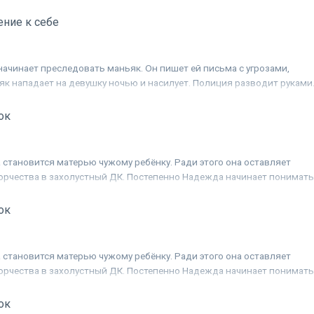
ризраки прошлого продолжают её преследовать. Девушке предстоит
ицу и победить его...
ние к себе
начинает преследовать маньяк. Он пишет ей письма с угрозами,
к нападает на девушку ночью и насилует. Полиция разводит руками
ризраки прошлого продолжают её преследовать. Девушке предстоит
ицу и победить его...
ок
становится матерью чужому ребёнку. Ради этого она оставляет
ворчества в захолустный ДК. Постепенно Надежда начинает понимать
Вани - у него взрывной характер и упрямства хоть отбавляй. К счасть
ктор школы, где учится Ваня. Он предлагает Надежде весь свой
ок
ю поддержку. Михаил, проявляя заботу о ребёнке, постепенно
о между ними есть взаимное притяжение, но влюблённым приходитс
а одиноких человека найти своё счастье, вопреки пересудам учителей
становится матерью чужому ребёнку. Ради этого она оставляет
ма - не родная?
ворчества в захолустный ДК. Постепенно Надежда начинает понимать
Вани - у него взрывной характер и упрямства хоть отбавляй. К счасть
ктор школы, где учится Ваня. Он предлагает Надежде весь свой
ок