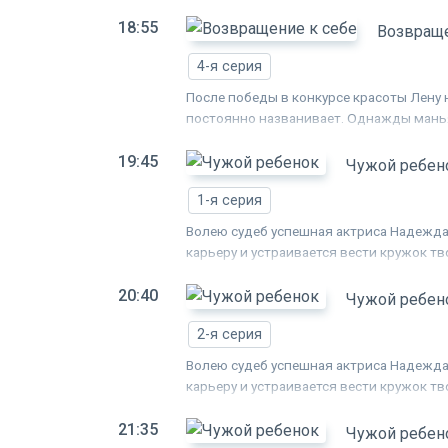
Лена переезжает в другой город, но п
18:55
встретиться со своим страхом лицом к л
Возвраще
4-я серия
После победы в конкурсе красоты Лену 
постоянно названивает. Однажды манья
Лена переезжает в другой город, но п
19:45
встретиться со своим страхом лицом к л
Чужой ребен
1-я серия
Волею судеб успешная актриса Надежда 
карьеру и устраивается вести кружок т
что не справляется с воспитанием сына 
20:40
на помощь Наде приходит Михаил - дире
Чужой ребен
педагогический опыт, а также моральну
2-я серия
сближается с Надей. Оба понимают, чт
всё тщательно скрывать... Смогут ли дв
Волею судеб успешная актриса Надежда 
родителей? Узнает ли сын о том, что ма
карьеру и устраивается вести кружок т
что не справляется с воспитанием сына 
21:35
на помощь Наде приходит Михаил - дире
Чужой ребен