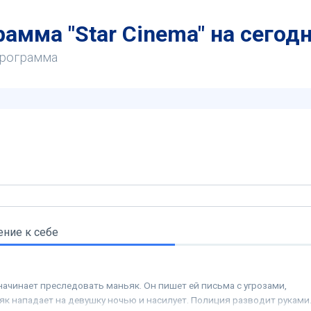
амма "Star Cinema" на сегод
программа
ние к себе
начинает преследовать маньяк. Он пишет ей письма с угрозами,
к нападает на девушку ночью и насилует. Полиция разводит руками